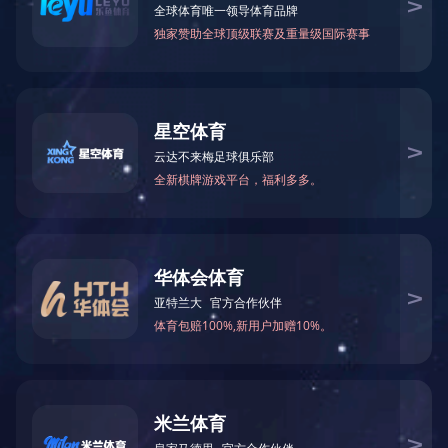
PSA外观检测机
PSA外观及尺寸检测
产品参数
设备外形尺寸
2600*600*1900mm
检测范围
170*120mm
重复检测精度
±0.02mm
检测效率
12m/min
光源配置
环形+同轴光源
相机镜头配置
大视野 /1,000万像素
控制模式
上位机
重量
400KG
最大功率
3.0KW